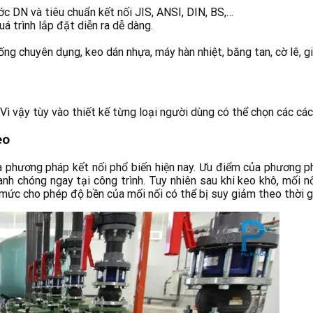
 DN và tiêu chuẩn kết nối JIS, ANSI, DIN, BS,…
á trình lắp đặt diễn ra dễ dàng.
ng chuyên dụng, keo dán nhựa, máy hàn nhiệt, băng tan, cờ lê, g
. Vì vậy tùy vào thiết kế từng loại người dùng có thể chọn các c
eo
 phương pháp kết nối phổ biến hiện nay. Ưu điểm của phương pháp
nh chóng ngay tại công trình. Tuy nhiên sau khi keo khô, mối nố
 mức cho phép độ bền của mối nối có thể bị suy giảm theo thời g