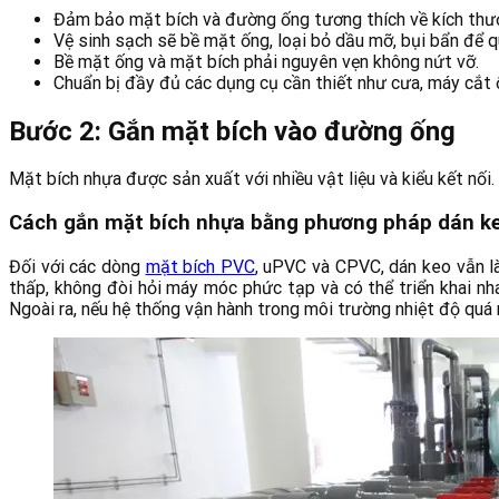
Đảm bảo mặt bích và đường ống tương thích về kích thước
Vệ sinh sạch sẽ bề mặt ống, loại bỏ dầu mỡ, bụi bẩn để qu
Bề mặt ống và mặt bích phải nguyên vẹn không nứt vỡ.
Chuẩn bị đầy đủ các dụng cụ cần thiết như cưa, máy cắt ố
Bước 2: Gắn mặt bích vào đường ống
Mặt bích nhựa được sản xuất với nhiều vật liệu và kiểu kết nối
Cách gắn mặt bích nhựa bằng phương pháp dán k
Đối với các dòng
mặt bích PVC
, uPVC và CPVC, dán keo vẫn là
thấp, không đòi hỏi máy móc phức tạp và có thể triển khai nha
Ngoài ra, nếu hệ thống vận hành trong môi trường nhiệt độ quá