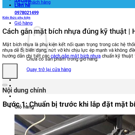
Hỗ trợ khách hàng
Liên hệ
0978021499
Kiến thức phụ kiện
Giỏ hàng
Cách gắn mặt bích nhựa đúng kỹ thuật | H
Mặt bích nhựa là phụ kiện kết nối quan trọng trong các hệ thố
nhựa dễ bị biến dạng, nứt vỡ khi chịu lực ép mạnh và không đề
hướng dẫn chi tiết các
cách gắn mặt bích nhựa
chuẩn kỹ thuật t
Chưa có sản phẩm trong giỏ hàng.
Quay trở lại cửa hàng
Nội dung chính
Bước 1: Chuẩn bị trước khi lắp đặt mặt b
Giỏ hàng