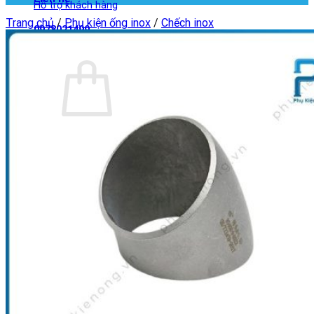
Hỗ trợ khách hàng
Trang chủ
/
Phụ kiện ống inox
/
Chếch inox
0978021499
Giỏ hàng
Chưa có sản phẩm trong giỏ hàng.
Quay trở lại cửa hàng
Giỏ hàng