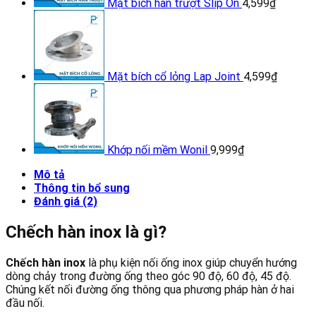
Mặt bích hàn trượt Slip On
4,599
₫
Mặt bích cổ lỏng Lap Joint
4,599
₫
Khớp nối mềm Wonil
9,999
₫
Mô tả
Thông tin bổ sung
Đánh giá (2)
Chếch hàn inox là gì?
Chếch hàn inox
là phụ kiện nối ống inox giúp chuyển hướng
dòng chảy trong đường ống theo góc 90 độ, 60 độ, 45 độ.
Chúng kết nối đường ống thông qua phương pháp hàn ở hai
đầu nối.