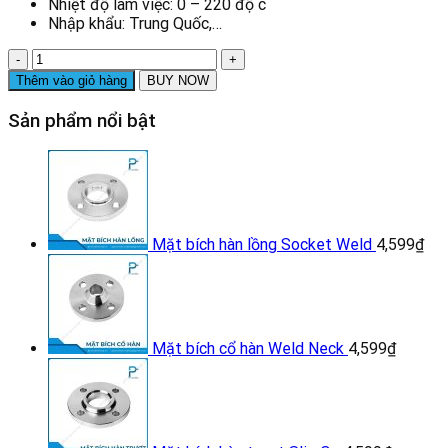
Nhiệt độ làm việc: 0 – 220 độ c
Nhập khẩu: Trung Quốc,…
Chếch
hàn
Thêm vào giỏ hàng
BUY NOW
inox
số
Sản phẩm nổi bật
lượng
Mặt bích hàn lồng Socket Weld
4,599
₫
Mặt bích cổ hàn Weld Neck
4,599
₫