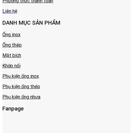
Phương thức thanh toán
Liên hệ
DANH MỤC SẢN PHẨM
Ống inox
Ống thép
Mặt bích
Khớp nối
Phụ kiện ống inox
Phụ kiện ống thép
Phụ kiện ống nhựa
Fanpage