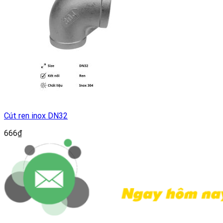
Cút ren inox DN32
666
₫