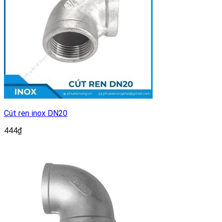
Cút ren inox DN20
444
₫