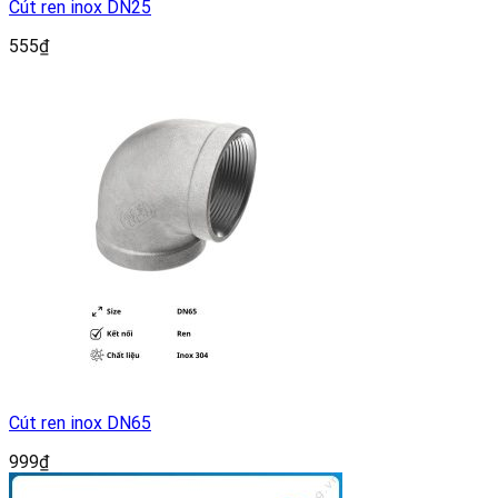
Cút ren inox DN25
555
₫
Cút ren inox DN65
999
₫