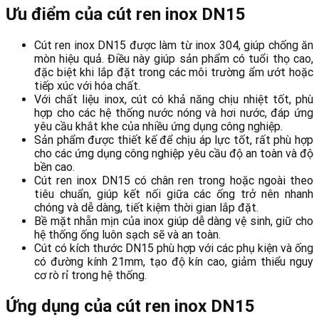
Ưu điểm của cút ren inox DN15
Cút ren inox DN15 được làm từ inox 304, giúp chống ăn
mòn hiệu quả. Điều này giúp sản phẩm có tuổi thọ cao,
đặc biệt khi lắp đặt trong các môi trường ẩm ướt hoặc
tiếp xúc với hóa chất.
Với chất liệu inox, cút có khả năng chịu nhiệt tốt, phù
hợp cho các hệ thống nước nóng và hơi nước, đáp ứng
yêu cầu khắt khe của nhiều ứng dụng công nghiệp.
Sản phẩm được thiết kế để chịu áp lực tốt, rất phù hợp
cho các ứng dụng công nghiệp yêu cầu độ an toàn và độ
bền cao.
Cút ren inox DN15 có chân ren trong hoặc ngoài theo
tiêu chuẩn, giúp kết nối giữa các ống trở nên nhanh
chóng và dễ dàng, tiết kiệm thời gian lắp đặt.
Bề mặt nhẵn mịn của inox giúp dễ dàng vệ sinh, giữ cho
hệ thống ống luôn sạch sẽ và an toàn.
Cút có kích thước DN15 phù hợp với các phụ kiện và ống
có đường kính 21mm, tạo độ kín cao, giảm thiểu nguy
cơ rò rỉ trong hệ thống.
Ứng dụng của cút ren inox DN15