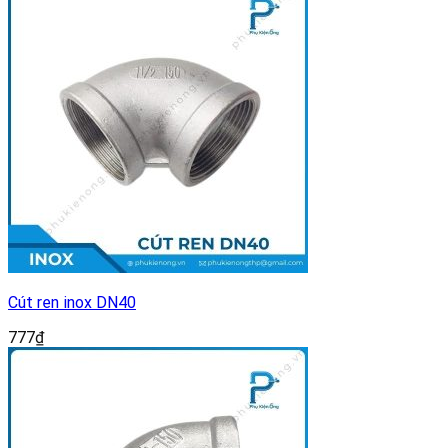
Cút ren inox DN40
777
₫