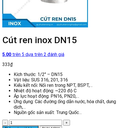
Cút ren inox DN15
5.00
trên 5 dựa trên
2
đánh giá
333
₫
Kích thước: 1/2″ – DN15
Vật liệu: SUS 316, 201, 316
Kiểu kết nối: Nối ren trong NPT, BSPT,…
Nhiệt độ hoạt động: ~220 độ C
Áp lực hoạt động: PN16, PN20,…
Ứng dụng: Các đường ống dẫn nước, hóa chất, dung
dịch,…
Nguồn gốc sản xuất: Trung Quốc…
Cút
ren