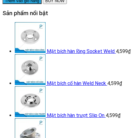
Thêm vào giỏ hàng
BUY NOW
inox
DN15
Sản phẩm nổi bật
số
lượng
Mặt bích hàn lồng Socket Weld
4,599
₫
Mặt bích cổ hàn Weld Neck
4,599
₫
Mặt bích hàn trượt Slip On
4,599
₫