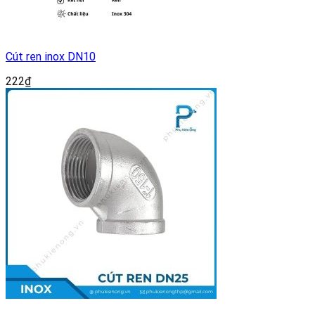
Cút ren inox DN10
222
₫