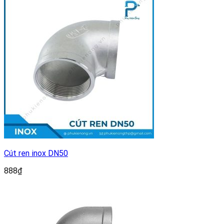
Cút ren inox DN50
888
₫