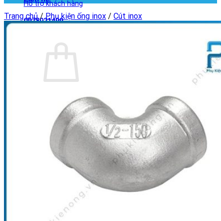
Hỗ trợ khách hàng
Trang chủ
/
Phụ kiện ống inox
/
Cút inox
0978021499
Giỏ hàng
Chưa có sản phẩm trong giỏ hàng.
Quay trở lại cửa hàng
Giỏ hàng