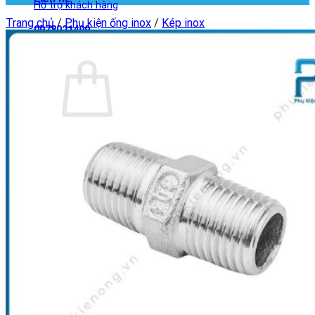
Hỗ trợ khách hàng
Trang chủ
/
Phụ kiện ống inox
/
Kép inox
0978021499
Giỏ hàng
Chưa có sản phẩm trong giỏ hàng.
Quay trở lại cửa hàng
Giỏ hàng