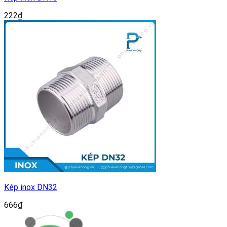
222
₫
Kép inox DN32
666
₫