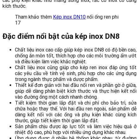
các phụ kiện khác như măng sông inox, rắc co inox có cùng
kích thước.
Tham khảo thêm
Kép inox DN10
nối ống ren phi
17
Đặc điểm nổi bật của kép inox DN8
Chất liệu inox cao cấp giúp kép inox DN8 có độ bền cao,
chống ăn mòn tốt, thích hợp cho các môi trường ẩm ướt
và điều kiện làm việc khắc nghiệt.
Chất liệu inox cũng giúp cho kép ren inox đáp ứng tốt
các yêu cầu về tính vệ sinh, phù hợp cho các ứng dụng
trong ngành thực phẩm và dược phẩm.
Thiết kế đơn giản với hai đầu nối ren và phần gờ ở giữa,
giúp dễ dàng phân biệt kích thước và thực hiện kết nối
vào đường ống một cách nhanh chóng.
Tiết kiệm thời gian lắp đặt và chi phí cho bảo trì, sửa
chữa hoặc thay thế. Với hai đầu ren ngoài, sản phẩm dễ
dàng kết nối với các ống và phụ kiện khác cùng kích
thước, giúp tiết kiệm thời gian lắp đặt.
Sản phẩm chịu được áp lực tốt và làm việc hiệu quả ở
nhiệt độ cao, phù hợp với nhiều ứng dụng khác nhau.
Ứng dụng được ở nhiều hệ thống khác nhau, từ đường