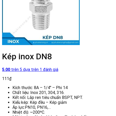
Kép inox DN8
5.00
trên 5 dựa trên
1
đánh giá
111
₫
Kích thước: 8A – 1/4″ – Phi 14
Chất liệu: Inox 201, 304, 316.
Kết nối: Lắp ren tiêu chuẩn BSPT, NPT.
Kiểu kép: Kép đều – Kép giảm
Áp lực:PN10, PN16,…
Nhiệt độ: ~200ºC.