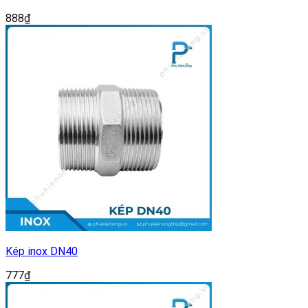
888
₫
Kép inox DN40
777
₫