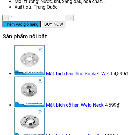
Môi trường: Nước, khí, xăng dầu, hóa chất,…
Xuất xứ: Trung Quốc
Kép
inox
Thêm vào giỏ hàng
BUY NOW
DN8
số
Sản phẩm nổi bật
lượng
Mặt bích hàn lồng Socket Weld
4,599
₫
Mặt bích cổ hàn Weld Neck
4,599
₫