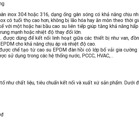
ng
hân inox 304 hoặc 316, dạng ống gân sóng có khả năng chịu nhi
nox có tuổi thọ cao hơn, không bị lão hóa hay ăn mòn theo thời gi
ế với một hoặc hai bầu cao su liên tiếp giúp tăng khả năng hấp
rung mạnh hoặc nhiệt độ thay đổi lớn.
,… được dùng để kết nối linh hoạt giữa các thiết bị như van, đ
 EPDM cho khả năng chịu áp và nhiệt độ cao.
được chế tạo từ cao su
EPDM đàn hồi có lớp bố vải gia cường 
được sử dụng trong các hệ thống nước, PCCC, HVAC,…
tố như chất liệu, tiêu chuẩn kết nối và xuất xứ sản phẩm. Dưới
0đ