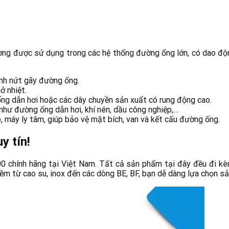
g được sử dụng trong các hệ thống đường ống lớn, có dao độn
nh nứt gãy đường ống.
ở nhiệt.
ng dẫn hơi hoặc các dây chuyền sản xuất có rung động cao.
như đường ống dẫn hơi, khí nén, dầu công nghiệp,…
, máy ly tâm, giúp bảo vệ mặt bích, van và kết cấu đường ống.
y tín!
00 chính hãng tại Việt Nam. Tất cả sản phẩm tại đây đều đi 
 mềm từ cao su, inox đến các dòng BE, BF, bạn dễ dàng lựa chọn 