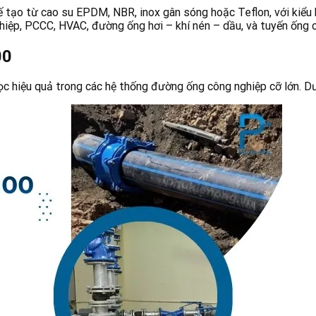
tạo từ cao su EPDM, NBR, inox gân sóng hoặc Teflon, với kiểu k
ệp, PCCC, HVAC, đường ống hơi – khí nén – dầu, và tuyến ống c
00
 hiệu quả trong các hệ thống đường ống công nghiệp cỡ lớn. Dướ