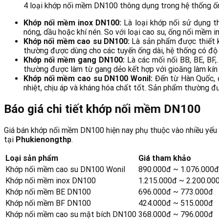
4 loại khớp nối mềm DN100 thông dụng trong hệ thống ố
Khớp nối mềm inox DN100:
Là loại khớp nối sử dụng t
nóng, dầu hoặc khí nén. So với loại cao su, ống nối mềm i
Khớp nối mềm cao su DN100:
Là sản phẩm được thiết k
thường được dùng cho các tuyến ống dài, hệ thống có độ 
Khớp nối mềm gang DN100:
Là các mối nối BB, BE, BF
thường được làm từ gang dẻo kết hợp với gioăng làm kín
Khớp nối mềm cao su DN100 Wonil:
Đến từ Hàn Quốc, 
nhiệt, chịu áp và kháng hóa chất tốt. Sản phẩm thường 
Báo giá chi tiết khớp nối mềm DN100
Giá bán khớp nối mềm DN100 hiện nay phụ thuộc vào nhiều yếu 
tại
Phukienongthp
.
Loại sản phẩm
Giá tham khảo
Khớp nối mềm cao su DN100 Wonil
890.000đ ~ 1.076.000đ
Khớp nối mềm inox DN100
1.215.000đ ~ 2.200.00
Khớp nối mềm BE DN100
696.000đ ~ 773.000đ
Khớp nối mềm BF DN100
424.000đ ~ 515.000đ
Khớp nối mềm cao su mặt bích DN100
368.000đ ~ 796.000đ