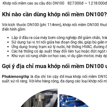
Khớp nối mềm cao su cầu đôi DN100
827.000đ ~ 1.218.000đ
Khi nào cần dùng khớp nối mềm DN100?
Với kích thước DN100 (phi 114mm), khớp nối mềm DN100 thườn
điển hình gồm:
Lắp ở đầu ra của máy bơm công nghiệp để giảm chấn, trá
Sử dụng tại vị trí nối giữa hai đoạn ống dài, giúp bù giãn n
Ứng dụng trong trạm xử lý nước, hệ thống HVAC, đường ố
Các hệ thống có áp suất thay đổi liên tục hoặc đột ngột 
Khu vực có rung chấn cơ học cao, ví dụ gần motor, máy ép
Gợi ý địa chỉ mua khớp nối mềm DN100 u
Phukienongthp
là địa chỉ tin cậy để mua khớp nối mềm DN1
xuất xứ rõ ràng. Với kho hàng rộng, đa dạng các loại khớp nối