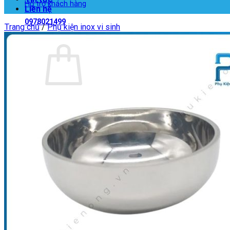
Hỗ trợ khách hàng
Liên hệ
0978021499
Trang chủ
/
Phụ kiện inox vi sinh
Giỏ hàng
Chưa có sản phẩm trong giỏ hàng.
Quay trở lại cửa hàng
Giỏ hàng