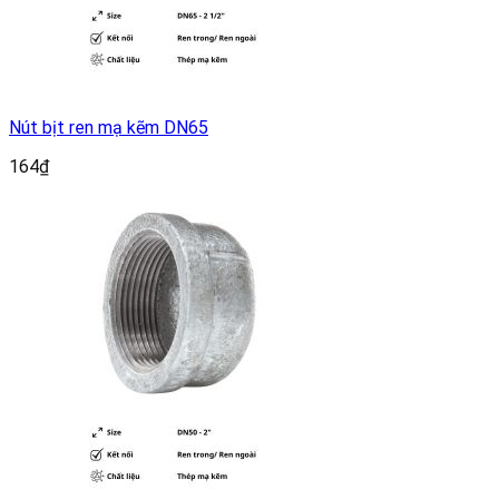
Nút bịt ren mạ kẽm DN65
164
₫