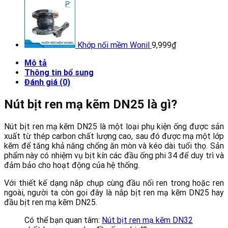
Khớp nối mềm Wonil
9,999
₫
Mô tả
Thông tin bổ sung
Đánh giá (0)
Nút bịt ren mạ kẽm DN25 là gì?
Nút bịt ren mạ kẽm DN25 là một loại phụ kiện ống được sản
xuất từ thép carbon chất lượng cao, sau đó được mạ một lớp
kẽm để tăng khả năng chống ăn mòn và kéo dài tuổi thọ. Sản
phẩm này có nhiệm vụ bịt kín các đầu ống phi 34 để duy trì và
đảm bảo cho hoạt động của hệ thống.
Với thiết kế dạng nắp chụp cùng đầu nối ren trong hoặc ren
ngoài, người ta còn gọi đây là nắp bịt ren mạ kẽm DN25 hay
đầu bịt ren mạ kẽm DN25.
Có thể bạn quan tâm:
Nút bịt ren mạ kẽm DN32