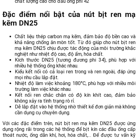
chất lượng cao cho đầu ống phi 42
Đặc điểm nổi bật của nút bịt ren mạ
kẽm DN25
Chất liệu thép carbon mạ kẽm, đảm bảo độ bền cao và
khả năng chống ăn mòn tốt. Từ đó giúp cho nút bịt ren
mạ kẽm DN25 chịu được tác động của môi trường khắc
nghiệt như nhiệt độ cao, độ ẩm, hóa chất.
Kích thước DN25 (tương đương phi 34), phù hợp với
nhiều hệ thống ống khác nhau.
Kiểu kết nối có cả loại ren trong và ren ngoài, đáp ứng
mọi nhu cầu lắp đặt.
Nhiệt độ làm việc khoảng 180°C, phù hợp với nhiều môi
trường làm việc khác nhau.
Kết nối ren chắc chắn có độ kín khít cao, đảm bảo
không xảy ra tình trạng rò rỉ.
Dễ lắp đặt vào hệ thống nhờ thiết kế đơn giản mà không
cần dụng cụ chuyên dụng.
Với các đặc điểm trên, nút bịt ren mạ kẽm DN25 được ứng
dụng rộng rãi trong các hệ thống để bịt kín các đầu ống cấp
thoát nước, ống dẫn khí, hơi, hóa chất,… Để được tư vấn kỹ