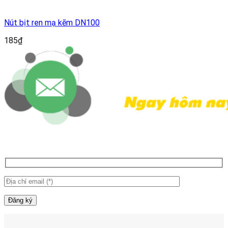
Nút bịt ren mạ kẽm DN100
185
₫