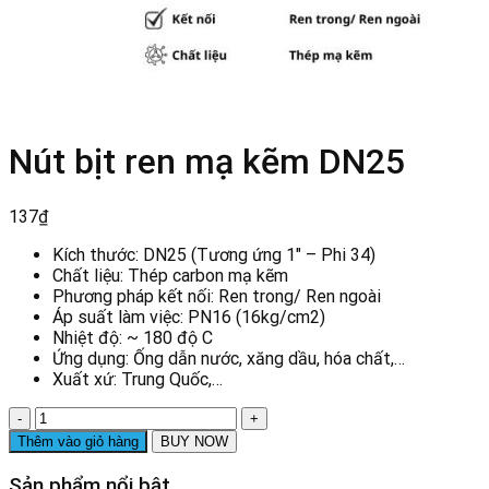
Nút bịt ren mạ kẽm DN25
137
₫
Kích thước: DN25 (Tương ứng 1″ – Phi 34)
Chất liệu: Thép carbon mạ kẽm
Phương pháp kết nối: Ren trong/ Ren ngoài
Áp suất làm việc: PN16 (16kg/cm2)
Nhiệt độ: ~ 180 độ C
Ứng dụng: Ống dẫn nước, xăng dầu, hóa chất,…
Xuất xứ: Trung Quốc,…
Nút
bịt
Thêm vào giỏ hàng
BUY NOW
ren
mạ
Sản phẩm nổi bật