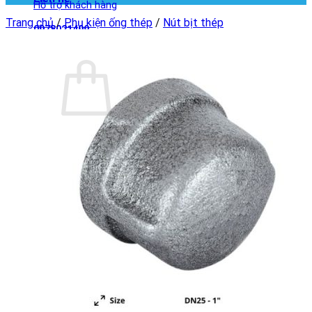
Hỗ trợ khách hàng
Trang chủ
/
Phụ kiện ống thép
/
Nút bịt thép
0978021499
Giỏ hàng
Chưa có sản phẩm trong giỏ hàng.
Quay trở lại cửa hàng
Giỏ hàng