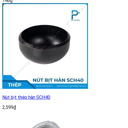
146
₫
Nút bịt thép hàn SCH40
2,599
₫