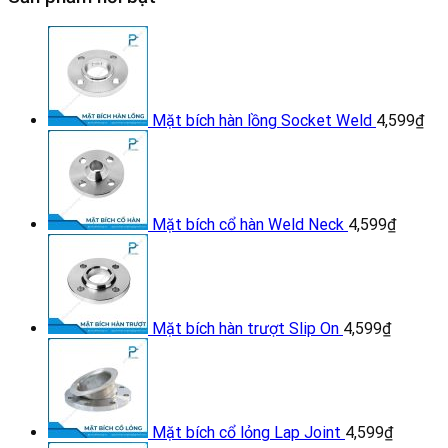
kẽm
DN25
số
lượng
Mặt bích hàn lồng Socket Weld
4,599
₫
Mặt bích cổ hàn Weld Neck
4,599
₫
Mặt bích hàn trượt Slip On
4,599
₫
Mặt bích cổ lỏng Lap Joint
4,599
₫