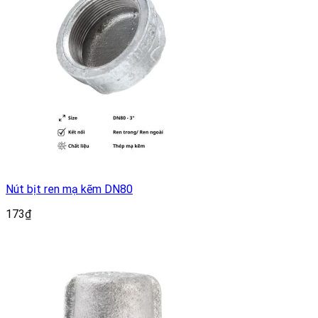
Nút bịt ren mạ kẽm DN80
173
₫