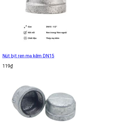
Nút bịt ren mạ kẽm DN15
119
₫