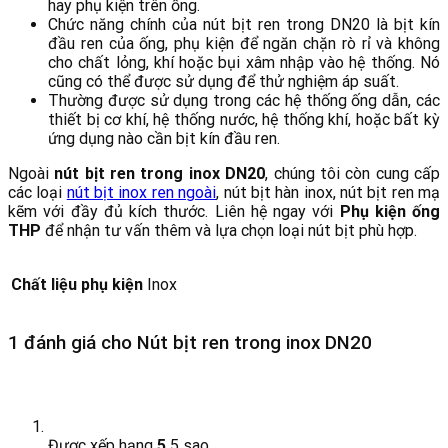
hay phụ kiện trên ống.
Chức năng chính của nút bịt ren trong DN20 là bịt kín
đầu ren của ống, phụ kiện để ngăn chặn rò rỉ và không
cho chất lỏng, khí hoặc bụi xâm nhập vào hệ thống. Nó
cũng có thể được sử dụng để thử nghiệm áp suất.
Thường được sử dụng trong các hệ thống ống dẫn, các
thiết bị cơ khí, hệ thống nước, hệ thống khí, hoặc bất kỳ
ứng dụng nào cần bịt kín đầu ren.
Ngoài
nút bịt ren trong inox DN20
, chúng tôi còn cung cấp
các loại
nút bịt inox ren ngoài
, nút bịt hàn inox, nút bịt ren mạ
kẽm với đầy đủ kích thước. Liên hệ ngay với
Phụ kiện ống
THP
để nhận tư vấn thêm và lựa chọn loại nút bịt phù hợp.
Chất liệu phụ kiện
Inox
1 đánh giá cho
Nút bịt ren trong inox DN20
Được xếp hạng
5
5 sao