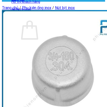
Hỗ trợ khách hàng
Trang chủ
/
Phụ kiện ống inox
/
Nút bịt inox
0978021499
Giỏ hàng
Chưa có sản phẩm trong giỏ hàng.
Quay trở lại cửa hàng
Giỏ hàng