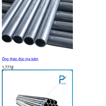
Ống thép đúc mạ kẽm
1,777
₫