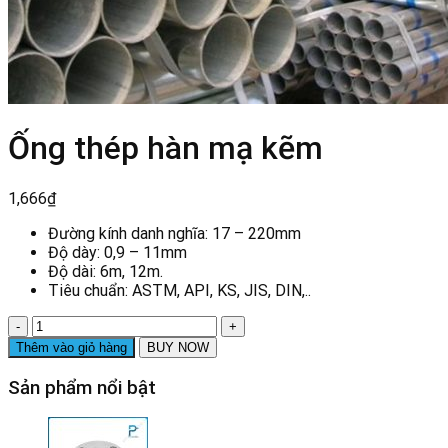
Ống thép hàn mạ kẽm
1,666
₫
Đường kính danh nghĩa: 17 – 220mm
Độ dày: 0,9 – 11mm
Độ dài: 6m, 12m.
Tiêu chuẩn: ASTM, API, KS, JIS, DIN,..
Ống
thép
Thêm vào giỏ hàng
BUY NOW
hàn
mạ
Sản phẩm nổi bật
kẽm
số
lượng