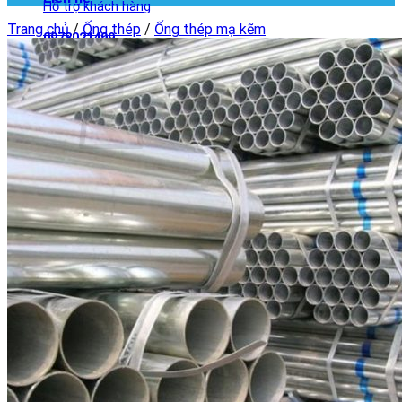
Hỗ trợ khách hàng
Trang chủ
/
Ống thép
/
Ống thép mạ kẽm
0978021499
Giỏ hàng
Chưa có sản phẩm trong giỏ hàng.
Quay trở lại cửa hàng
Giỏ hàng