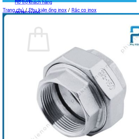
Hỗ trợ khách hàng
Trang chủ
/
Phụ kiện ống inox
/
Rắc co inox
0978021499
Giỏ hàng
Chưa có sản phẩm trong giỏ hàng.
Quay trở lại cửa hàng
Giỏ hàng