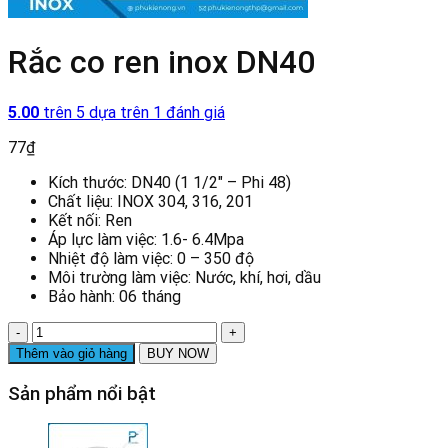
Rắc co ren inox DN40
5.00
trên 5 dựa trên
1
đánh giá
77
₫
Kích thước: DN40 (1 1/2″ – Phi 48)
Chất liệu: INOX 304, 316, 201
Kết nối: Ren
Áp lực làm việc: 1.6- 6.4Mpa
Nhiệt độ làm việc: 0 – 350 độ
Môi trường làm việc: Nước, khí, hơi, dầu
Bảo hành: 06 tháng
Rắc
co
Thêm vào giỏ hàng
BUY NOW
ren
inox
Sản phẩm nổi bật
DN40
số
lượng