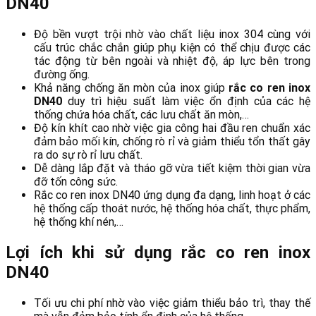
DN40
Độ bền vượt trội nhờ vào chất liệu inox 304 cùng với
cấu trúc chắc chắn giúp phụ kiện có thể chịu được các
tác động từ bên ngoài và nhiệt độ, áp lực bên trong
đường ống.
Khả năng chống ăn mòn của inox giúp
rắc co ren inox
DN40
duy trì hiệu suất làm việc ổn định của các hệ
thống chứa hóa chất, các lưu chất ăn mòn,…
Độ kín khít cao nhờ việc gia công hai đầu ren chuẩn xác
đảm bảo mối kín, chống rò rỉ và giảm thiểu tổn thất gây
ra do sự rò rỉ lưu chất.
Dễ dàng lắp đặt và tháo gỡ vừa tiết kiệm thời gian vừa
đỡ tốn công sức.
Rắc co ren inox DN40 ứng dụng đa dạng, linh hoạt ở các
hệ thống cấp thoát nước, hệ thống hóa chất, thực phẩm,
hệ thống khí nén,…
Lợi ích khi sử dụng rắc co ren inox
DN40
Tối ưu chi phí nhờ vào việc giảm thiểu bảo trì, thay thế