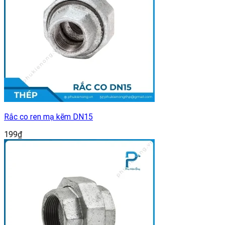
Rắc co ren mạ kẽm DN15
199
₫