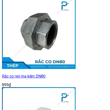
Rắc co ren mạ kẽm DN80
899
₫