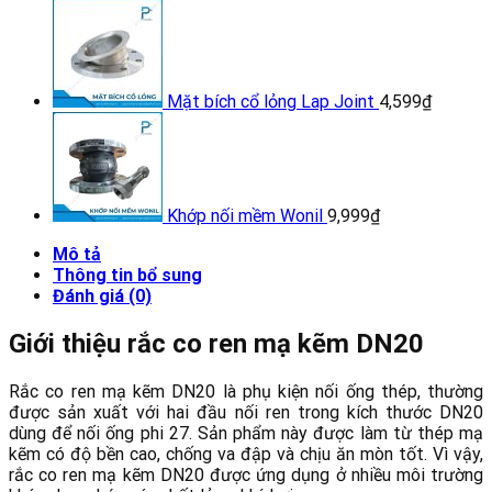
Mặt bích cổ lỏng Lap Joint
4,599
₫
Khớp nối mềm Wonil
9,999
₫
Mô tả
Thông tin bổ sung
Đánh giá (0)
Giới thiệu rắc co ren mạ kẽm DN20
Rắc co ren mạ kẽm DN20 là phụ kiện nối ống thép, thường
được sản xuất với hai đầu nối ren trong kích thước DN20
dùng để nối ống phi 27. Sản phẩm này được làm từ thép mạ
kẽm có độ bền cao, chống va đập và chịu ăn mòn tốt. Vì vậy,
rắc co ren mạ kẽm DN20 được ứng dụng ở nhiều môi trường