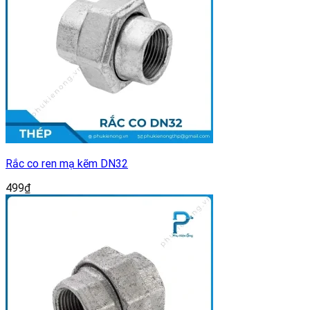
Rắc co ren mạ kẽm DN32
499
₫