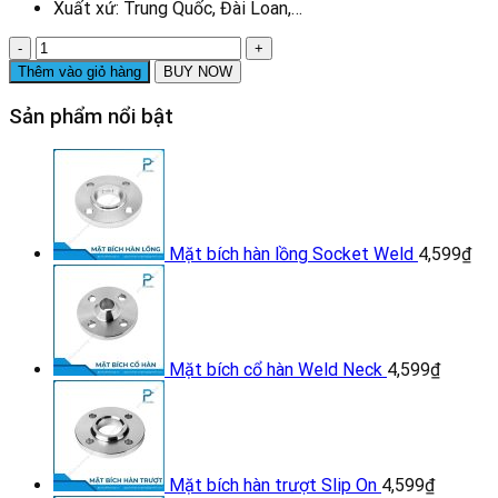
Xuất xứ: Trung Quốc, Đài Loan,…
Rắc
co
Thêm vào giỏ hàng
BUY NOW
ren
mạ
Sản phẩm nổi bật
kẽm
DN20
số
lượng
Mặt bích hàn lồng Socket Weld
4,599
₫
Mặt bích cổ hàn Weld Neck
4,599
₫
Mặt bích hàn trượt Slip On
4,599
₫