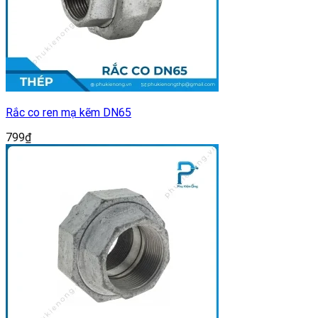
Rắc co ren mạ kẽm DN65
799
₫