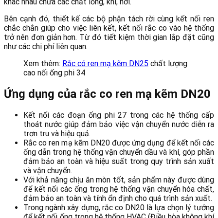
khác nhau chứa các chất lỏng, khí, hơi.
Bên cạnh đó, thiết kế các bộ phận tách rời cùng kết nối ren
chắc chắn giúp cho việc liên kết, kết nối rắc co vào hệ thống
trở nên đơn giản hơn. Từ đó tiết kiệm thời gian lắp đặt cũng
như các chi phí liên quan.
Xem thêm:
Rắc có ren mạ kẽm DN25
chất lượng
cao nối ống phi 34
Ứng dụng của rắc co ren mạ kẽm DN20
Kết nối các đoạn ống phi 27 trong các hệ thống cấp
thoát nước giúp đảm bảo việc vận chuyển nước diễn ra
trơn tru và hiệu quả.
Rắc co ren mạ kẽm DN20 được ứng dụng để kết nối các
ống dẫn trong hệ thống vận chuyển dầu và khí, góp phần
đảm bảo an toàn và hiệu suất trong quy trình sản xuất
và vận chuyển.
Với khả năng chịu ăn mòn tốt, sản phẩm này được dùng
để kết nối các ống trong hệ thống vận chuyển hóa chất,
đảm bảo an toàn và tính ổn định cho quá trình sản xuất.
Trong ngành xây dựng, rắc co DN20 là lựa chọn lý tưởng
để kết nối ống trong hệ thống HVAC (Điều hòa không khí