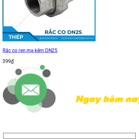
Rắc co ren mạ kẽm DN25
399
₫