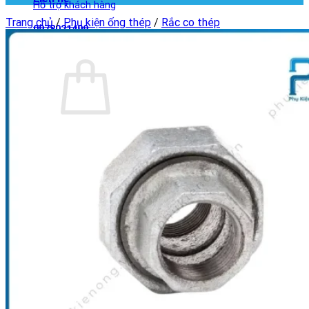
Hỗ trợ khách hàng
Trang chủ
/
Phụ kiện ống thép
/
Rắc co thép
0978021499
Giỏ hàng
Chưa có sản phẩm trong giỏ hàng.
Quay trở lại cửa hàng
Giỏ hàng