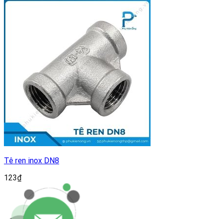
Tê ren inox DN8
123
₫