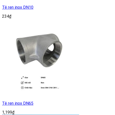
Tê ren inox DN10
234
₫
Tê ren inox DN65
1,199
₫