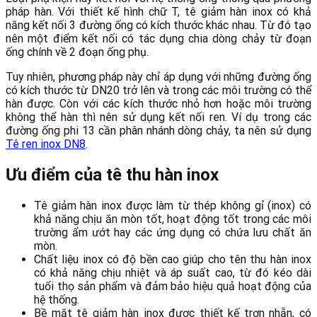
pháp hàn. Với thiết kế hình chữ T, tê giảm hàn inox có khả
năng kết nối 3 đường ống có kích thước khác nhau. Từ đó tạo
nên một điểm kết nối có tác dụng chia dòng chảy từ đoạn
ống chính về 2 đoạn ống phụ.
Tuy nhiên, phương pháp này chỉ áp dụng với những đường ống
có kích thước từ DN20 trở lên và trong các môi trường có thể
hàn được. Còn với các kích thước nhỏ hơn hoặc môi trường
không thể hàn thì nên sử dụng kết nối ren. Ví dụ trong các
đường ống phi 13 cần phân nhánh dòng chảy, ta nên sử dụng
Tê ren inox DN8
.
Ưu điểm của tê thu hàn inox
Tê giảm hàn inox được làm từ thép không gỉ (inox) có
khả năng chịu ăn mòn tốt, hoạt động tốt trong các môi
trường ẩm ướt hay các ứng dụng có chứa lưu chất ăn
mòn.
Chất liệu inox có độ bền cao giúp cho tên thu hàn inox
có khả năng chịu nhiệt và áp suất cao, từ đó kéo dài
tuổi thọ sản phẩm và đảm bảo hiệu quả hoạt động của
hệ thống.
Bề mặt tê giảm hàn inox được thiết kế trơn nhẵn, có