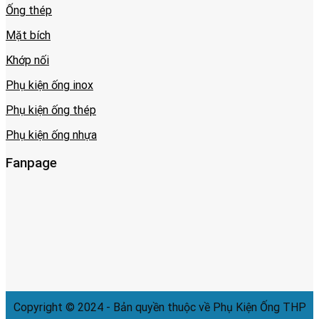
Ống thép
Mặt bích
Khớp nối
Phụ kiện ống inox
Phụ kiện ống thép
Phụ kiện ống nhựa
Fanpage
Copyright © 2024 - Bản quyền thuộc về Phụ Kiện Ống THP