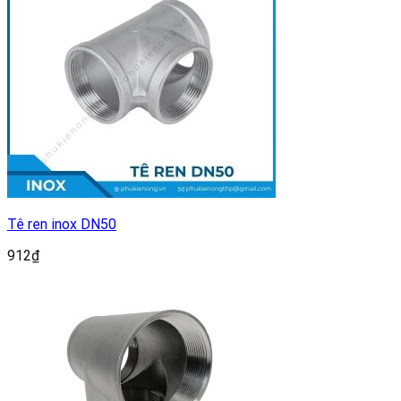
Tê ren inox DN50
912
₫