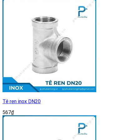
Tê ren inox DN20
567
₫