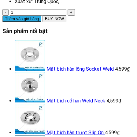
Xuất xứ: Trung Quốc,…
Tê
thu
Thêm vào giỏ hàng
BUY NOW
hàn
inox
Sản phẩm nổi bật
số
lượng
Mặt bích hàn lồng Socket Weld
4,599
₫
Mặt bích cổ hàn Weld Neck
4,599
₫
Mặt bích hàn trượt Slip On
4,599
₫