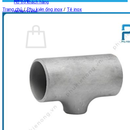
Hỗ trợ khách hàng
Trang chủ
/
Phụ kiện ống inox
/
Tê inox
0978021499
Giỏ hàng
Chưa có sản phẩm trong giỏ hàng.
Quay trở lại cửa hàng
Giỏ hàng