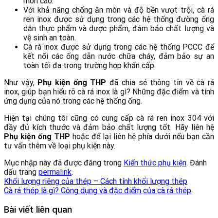
mòn cao.
Với khả năng chống ăn mòn và độ bền vượt trội, cà rá
ren inox được sử dụng trong các hệ thống đường ống
dẫn thực phẩm và dược phẩm, đảm bảo chất lượng và
vệ sinh an toàn.
Cà rá inox được sử dụng trong các hệ thống PCCC để
kết nối các ống dẫn nước chữa cháy, đảm bảo sự an
toàn tối đa trong trường hợp khẩn cấp.
Như vậy,
Phụ kiện ống THP
đã chia sẻ thông tin về cà rá
inox, giúp bạn hiểu rõ cà rá inox là gì? Những đặc điểm và tính
ứng dụng của nó trong các hệ thống ống.
Hiện tại chúng tôi cũng có cung cấp cà rá ren inox 304 với
đầy đủ kích thước và đảm bảo chất lượng tốt. Hãy liên hệ
Phụ kiện ống THP
hoặc để lại liên hệ phía dưới nếu bạn cần
tư vấn thêm về loại phụ kiện này.
Mục nhập này đã được đăng trong
Kiến thức phụ kiện
. Đánh
dấu trang
permalink
.
Khối lượng riêng của thép – Cách tính khối lượng thép
Cà rá thép là gì? Công dụng và đặc điểm của cà rá thép
Bài viết liên quan