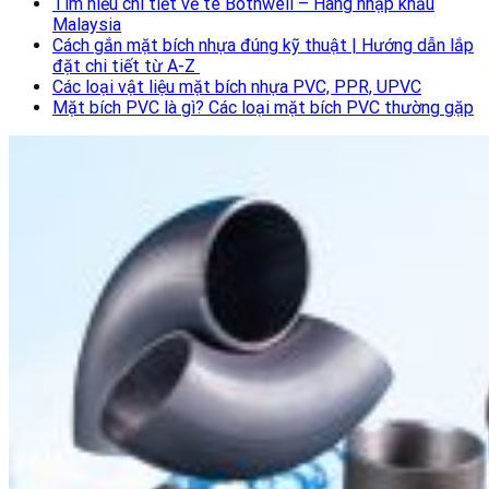
Tìm hiểu chi tiết về tê Bothwell – Hàng nhập khẩu
Malaysia
Cách gắn mặt bích nhựa đúng kỹ thuật | Hướng dẫn lắp
đặt chi tiết từ A-Z
Các loại vật liệu mặt bích nhựa PVC, PPR, UPVC
Mặt bích PVC là gì? Các loại mặt bích PVC thường gặp