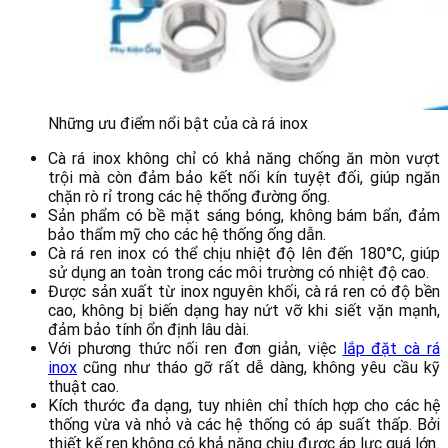
Những ưu điểm nổi bật của cà rá inox
Cà rá inox không chỉ có khả năng chống ăn mòn vượt
trội mà còn đảm bảo kết nối kín tuyệt đối, giúp ngăn
chặn rò rỉ trong các hệ thống đường ống.
Sản phẩm có bề mặt sáng bóng, không bám bẩn, đảm
bảo thẩm mỹ cho các hệ thống ống dẫn.
Cà rá ren inox có thể chịu nhiệt độ lên đến 180°C, giúp
sử dụng an toàn trong các môi trường có nhiệt độ cao.
Được sản xuất từ inox nguyên khối, cà rá ren có độ bền
cao, không bị biến dạng hay nứt vỡ khi siết vặn mạnh,
đảm bảo tính ổn định lâu dài.
Với phương thức nối ren đơn giản, việc
lắp đặt cà rá
inox
cũng như tháo gỡ rất dễ dàng, không yêu cầu kỹ
thuật cao.
Kích thước đa dạng, tuy nhiên chỉ thích hợp cho các hệ
thống vừa và nhỏ và các hệ thống có áp suất thấp. Bởi
thiết kế ren không có khả năng chịu được áp lực quá lớn.