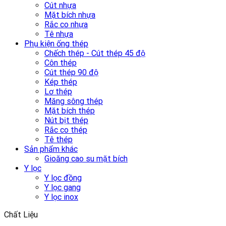
Cút nhựa
Mặt bích nhựa
Rắc co nhựa
Tê nhựa
Phụ kiện ống thép
Chếch thép - Cút thép 45 độ
Côn thép
Cút thép 90 độ
Kép thép
Lơ thép
Măng sông thép
Mặt bích thép
Nút bịt thép
Rắc co thép
Tê thép
Sản phẩm khác
Gioăng cao su mặt bích
Y lọc
Y lọc đồng
Y lọc gang
Y lọc inox
Chất Liệu