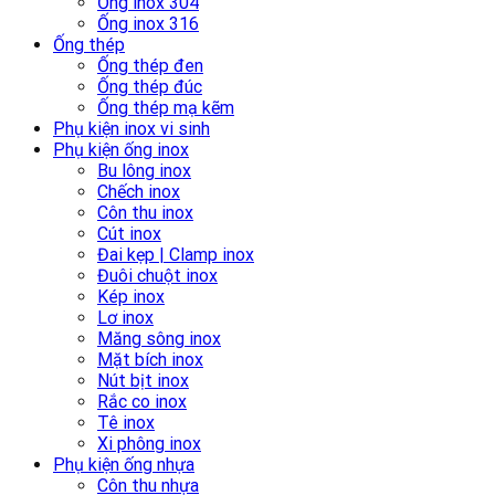
Ống inox 304
Ống inox 316
Ống thép
Ống thép đen
Ống thép đúc
Ống thép mạ kẽm
Phụ kiện inox vi sinh
Phụ kiện ống inox
Bu lông inox
Chếch inox
Côn thu inox
Cút inox
Đai kẹp | Clamp inox
Đuôi chuột inox
Kép inox
Lơ inox
Măng sông inox
Mặt bích inox
Nút bịt inox
Rắc co inox
Tê inox
Xi phông inox
Phụ kiện ống nhựa
Côn thu nhựa