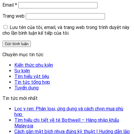
Email
*
Trang web
Lưu tên của tôi, email, và trang web trong trình duyệt này
cho lần bình luận kế tiếp của tôi.
Chuyên mục tin tức
Kiến thức phụ kiện
Sự kiện
Tìm hiểu vật liệu
Tin tức tổng hợp
Tuyển dụng
Tin tức mới nhất
Lọc y ren: Phân loại, ứng dụng và cách chọn mua phù
hợp
Tìm hiểu chi tiết về tê Bothwell – Hàng nhập khẩu
Malaysia
Cách gắn mặt bích nhựa đúng kỹ thuật | Hướng dẫn lắp