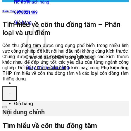
Hỗ trợ khách hàng
Kiến thức phụ kiện
0978021499
Giỏ hàng
Tìm hiểu về côn thu đồng tâm – Phân
loại và ưu điểm
Côn thu đồng tâm được ứng dụng phổ biến trong nhiều lĩnh
vực công nghiệp để kết nối hai đầu nối không cùng kích thước.
Chúng được sản xuất từ nhiều chất liệu với các kích thước
Chưa có sản phẩm trong giỏ hàng.
khác nhau để đáp ứng tốt các yêu cầu của từng ngành công
Quay trở lại cửa hàng
nghiệp. Để hiểu rõ hơn về loại phụ kiện này, cùng
Phụ kiện ống
THP
tìm hiểu về côn thu đồng tâm và các loại côn đồng tâm
thông dụng.
Giỏ hàng
Nội dung chính
Tìm hiểu về côn thu đồng tâm