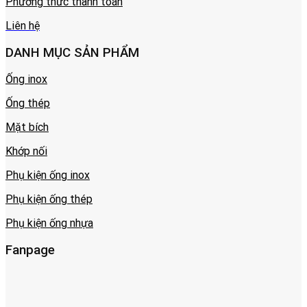
Phương thức thanh toán
Liên hệ
DANH MỤC SẢN PHẨM
Ống inox
Ống thép
Mặt bích
Khớp nối
Phụ kiện ống inox
Phụ kiện ống thép
Phụ kiện ống nhựa
Fanpage